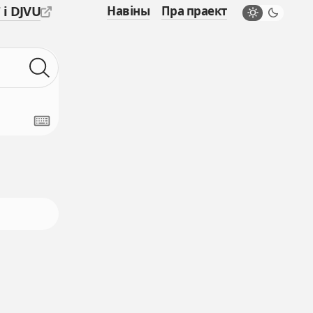
 і DJVU
Навіны
Пра праект