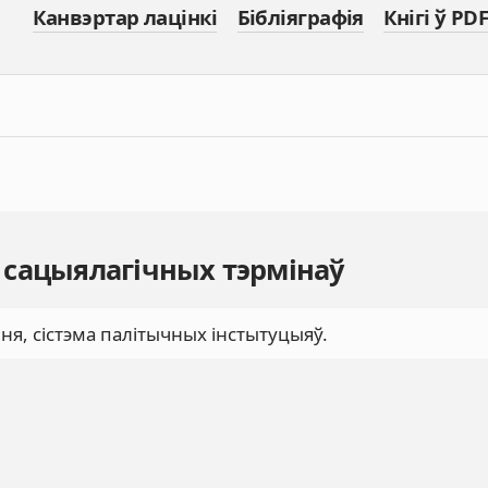
Канвэртар лацінкі
Бібліяграфія
Кнігі ў PDF
 сацыялагічных тэрмінаў
ня, сістэма палітычных інстытуцыяў.