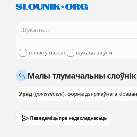
толькі ў назьве
шукаць ва ўсіх
Малы тлумачальны слоўнік
Урад
(
government
), форма дзяржаўнага кіраван
Паведаміць пра недакладнасьць