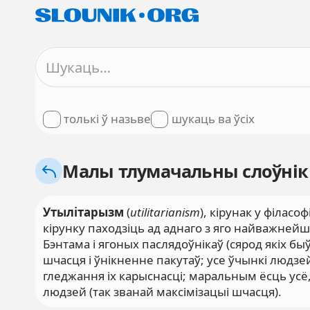
толькі ў назьве
шукаць ва ўсіх
Малы тлумачальны слоўнік
Утылітарызм
(
utilitarianism
), кірунак у філасо
кірунку паходзіць ад аднаго з яго найважней
Бэнтама і ягоных паслядоўнікаў (сярод якіх бы
шчасця і ўнікненне пакутаў; усе ўчынкі людзей
гледжання іх карыснасці; маральным ёсць у
людзей (так званай максімізацыі шчасця).