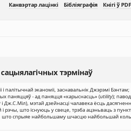
Канвэртар лацінкі
Бібліяграфія
Кнігі ў PDF
 сацыялагічных тэрмінаў
фіі і палітычнай эканоміі, заснавальнік Джэрэмі Бэнтам;
шых паняццяў - ад паняцця «карыснасць» (
utility
); паво
ў і Дж.С.Міл), мэтай дзейнасці чалавека ёсць дасягнен
 і рэчы, што існуюць у свеце, трэба ацэньваць з пунк
сё, што спрыяе найбольшаму шчасцю найбольшай коль