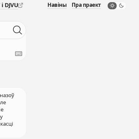
 і DJVU
Навіны
Пра праект
 назоў
дле
не
ту
касці