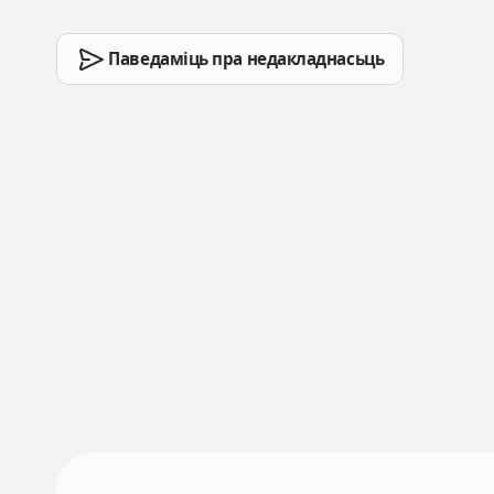
Паведаміць пра недакладнасьць