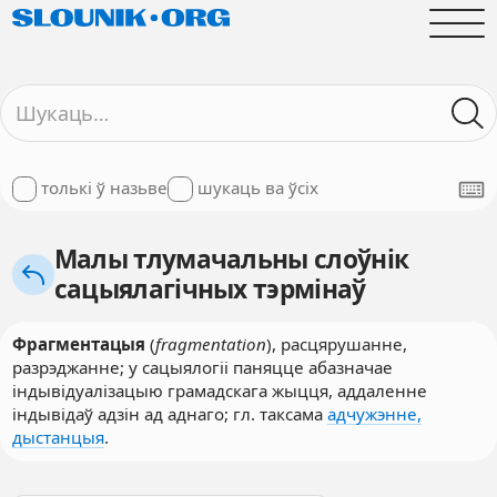
толькі ў назьве
шукаць ва ўсіх
Малы тлумачальны слоўнік
сацыялагічных тэрмінаў
Фрагментацыя
(
fragmentation
), расцярушанне,
разрэджанне; у сацыялогіі паняцце абазначае
індывідуалізацыю грамадскага жыцця, аддаленне
індывідаў адзін ад аднаго; гл. таксама
адчужэнне,
дыстанцыя
.