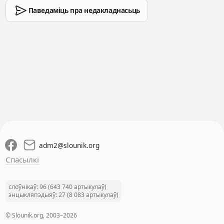
Паведаміць пра недакладнасьць
adm2
@
slounik.org
Спасылкі
слоўнікаў: 96 (643 740 артыкулаў)
энцыкляпэдыяў: 27 (8 083 артыкулаў)
© Slounik.org, 2003–2026