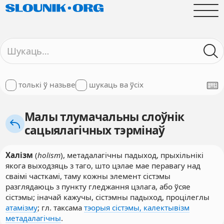
толькі ў назьве
шукаць ва ўсіх
Малы тлумачальны слоўнік
сацыялагічных тэрмінаў
Халізм
(
holism
), метадалагічны падыход, прыхільнікі
якога выходзяць з таго, што цэлае мае перавагу над
сваімі часткамі, таму кожны элемент сістэмы
разглядаюць з пункту гледжання цэлага, або ўсяе
сістэмы; іначай кажучы, сістэмны падыход, процілеглы
атамізму
; гл. таксама
тэорыя сістэмы, калектывізм
метадалагічны
.