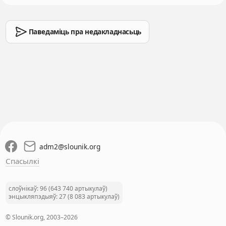
Паведаміць пра недакладнасьць
adm2
@
slounik.org
Спасылкі
слоўнікаў: 96 (643 740 артыкулаў)
энцыкляпэдыяў: 27 (8 083 артыкулаў)
© Slounik.org, 2003–2026