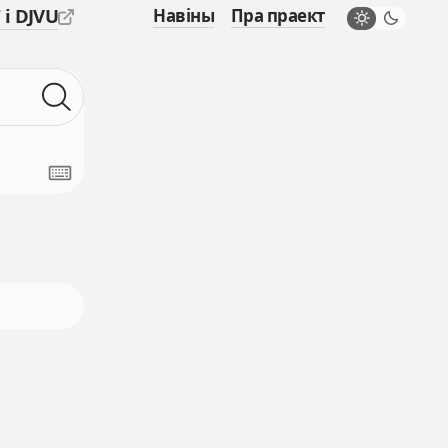
 і DJVU
Навіны
Пра праект