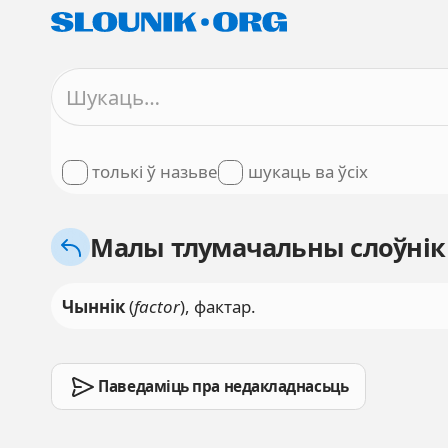
толькі ў назьве
шукаць ва ўсіх
Малы тлумачальны слоўнік
Чыннік
(
factor
), фактар.
Паведаміць пра недакладнасьць