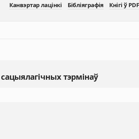
Канвэртар лацінкі
Бібліяграфія
Кнігі ў PDF
 сацыялагічных тэрмінаў