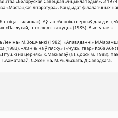
авецтва «Беларуская Савецкая Энцыклапедыя». З 1974 г
тва «Мастацкая літаратура». Кандыдат філалагічных на
ботніца і сялянка»). Аўтар зборніка вершаў для дзяце
вак «Паслухай, што людзі кажуць» (1985). Выступае з
а Леніна» М.Зошчанкі (1982), «Апавяданні» М.Чарам
 (1983), «Жанчына ў пяску» і «Чужы твар» Коба Абэ (
Птушкі на цернях» К.Маккалаў (з І.Дорскім, 1988), па
 Г.Ахматавай, С.Ясеніна, М.Рыльскага, Д.Салодкага,