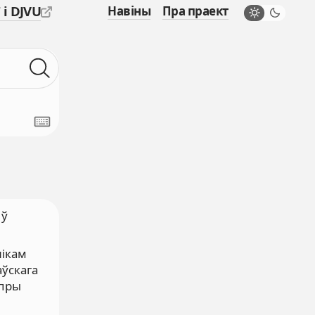
 і DJVU
Навіны
Пра праект
 ў
нікам
аўскага
 пры