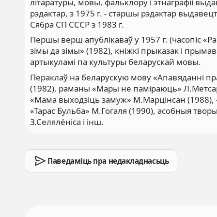
літаратуры, мовы, фальклору і этнаграфіі выд
рэдактар, з 1975 г. - старшы рэдактар выдавец
Сябра СП СССР з 1983 г.
Першы верш апублікаваў у 1957 г. (часопіс «Ра
зімы да зімы» (1982), кніжкі прыказак і прыма
артыкуламі па культуры беларускай мовы.
Пераклаў на беларускую мову «Апавяданні пр
(1982), раманы «Мары не паміраюць» Л.Метсара
«Мама выходзіць замуж» М.Марцінсан (1988), «
«Тарас Бульба» М.Гогаля (1990), асобныя творы
З.Селялёніса і інш.
Паведаміць пра недакладнасьць