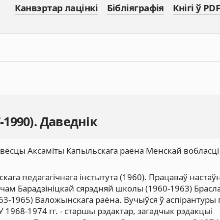
Канвэртар лацінкі
Бібліяграфія
Кнігі ў PDF
-1990). Даведнік
 у вёсцы Аксаміты Капыльскага раёна Менскай вобласці
кага педагагічнага інстытута (1960). Працаваў настаў
учам Барадзініцкай сярэдняй школы (1960-1963) Брасл
63-1965) Валожынскага раёна. Вучыўся ў аспірантуры
 1968-1974 гг. - старшы рэдактар, загадчык рэдакцыі