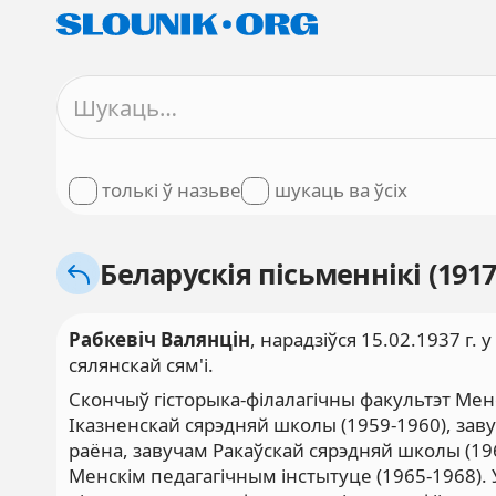
толькі ў назьве
шукаць ва ўсіх
Беларускія пісьменнікі (1917
Рабкевіч Валянцін
,
нарадзіўся 15.02.1937 г.
сялянскай сям'і.
Скончыў гісторыка-філалагічны факультэт Менс
Іказненскай сярэдняй школы (1959-1960), зав
раёна, завучам Ракаўскай сярэдняй школы (19
Менскім педагагічным інстытуце (1965-1968). У