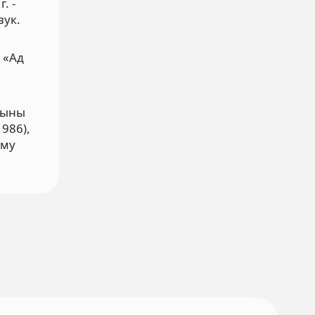
. -
вук.
й «Ад
шыны
1986),
эму