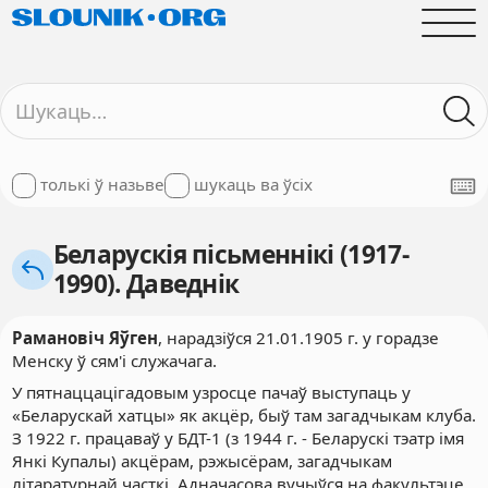
толькі ў назьве
шукаць ва ўсіх
Беларускія пісьменнікі (1917-
1990). Даведнік
Рамановіч Яўген
,
нарадзіўся 21.01.1905 г. у горадзе
Менску ў сям'і служачага.
У пятнаццацігадовым узросце пачаў выступаць у
«Беларускай хатцы» як акцёр, быў там загадчыкам клуба.
З 1922 г. працаваў у БДТ-1 (з 1944 г. - Беларускі тэатр імя
Янкі Купалы) акцёрам, рэжысёрам, загадчыкам
літаратурнай часткі. Адначасова вучыўся на факультэце