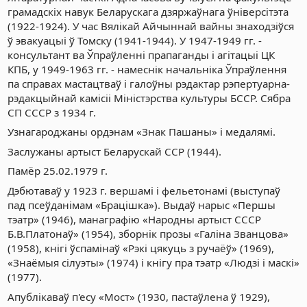
грамадскіх навук Беларускага дзяржаўнага ўніверсітэта
(1922-1924). У час Вялікай Айчыннай вайны знаходзіўся
ў эвакуацыі ў Томску (1941-1944). У 1947-1949 гг. -
консультант ва Ўпраўленні прапаганды і агітацыі ЦК
КПБ, у 1949-1963 гг. - намеснік начальніка Ўпраўлення
па справах мастацтваў і галоўны рэдактар рэпертуарна-
рэдакцыйнай камісіі Міністэрства культуры БССР. Сябра
СП СССР з 1934 г.
Узнагароджаны ордэнам «Знак Пашаны» і медалямі.
Заслужаны артыст Беларускай ССР (1944).
Памёр 25.02.1979 г.
Дэбютаваў у 1923 г. вершамі і фельетонамі (выступаў
пад псеўданімам «Брацішка»). Выдаў нарыс «Першы
тэатр» (1946), манаграфію «Народны артыст СССР
Б.В.Платонаў» (1954), зборнік прозы «Галіна Званцова»
(1958), кнігі ўспамінаў «Рэкі цякуць з ручаёў» (1969),
«Знаёмыя сілуэты» (1974) і кнігу пра тэатр «Людзі і маскі»
(1977).
Апублікаваў п'есу «Мост» (1930, пастаўлена ў 1929),