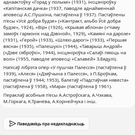
аднаактоўку «Горад у полымі» (1931), інсцэніроўку
«Капітанская дачка» (1937, паводле аднайменнай
аповесці А.С.Пушкіна, пастаўлена ў 1937). Пастаўлены
п'есы «Усё добра будзе» («Кантракт, альбо Ўсё добра
будзе», 1924), «Вір» (1926), «Крывая аблона» («Чаму
замоўк гармонік над Дзвіной», 1929), «Камяні на дарозе»
(1931), «Герой» (1933), «Шляхі-дарогі» (1933), «Першая
вясна» (1935), «Палешукі» (1944), «Таварыш Андрэй»
(«Дзве сяброўкі», 1944), інсцэніроўка «Салаўі пяюць на
волі» (1955, паводле аповесці «Салавей» З.Бядулі).
Напісаў лібрэта опер «У пушчах Палесся» (пастаўлена ў
1939), «Алеся» («Дзяўчына з Палесся», з П.Броўкам,
пастаўлена ў 1944; 1953), балетаў «Падстаўная нявеста»
(пастаўлена ў 1958), «Мара» (пастаўлена ў 1961).
Пераклаў асобныя п'есы А.Астроўскага, А.Чэхава,
М.Горкага, К.Транёва, А.Корнейчука і інш.
Паведаміць пра недакладнасьць