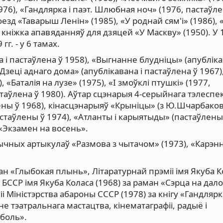
(1976), «Гандлярка і паэт. Шлюбная ноч» (1976, пастаўл
езд «Таварыш Ленін» (1985), «У роднай сям'і» (1986),
а кніжка апавяданняў для дзяцей «У Маскву» (1950). У 
гг. - у 6 тамах.
 і пастаўлена ў 1958), «Выгнанне блудніцы» (апубліка
Дзеці аднаго дома» (апублікавана і пастаўлена ў 1967)
 «Баталія на лузе» (1975), «І змоўклі птушкі» (1977,
стаўлена ў 1980). Аўтар сцэнарыя 4-серыйнага тэлеспе
ены ў 1968), кінасцэнарыяў «Крыніцы» (з Ю.Шчарбако
стаўлены ў 1974), «Атланты і карыятыды» (пастаўлены 
 «Экзамен на восень».
ычных артыкулаў «Размова з чытачом» (1973), «Карэнні
ан «Глыбокая плынь», Літаратурнай прэміі імя Якуба 
БССР імя Якуба Коласа (1968) за раман «Сэрца на далон
 Міністэрства абароны СССР (1978) за кнігу «Гандлярка
е тэатральнага мастацтва, кінематаграфіі, радыё і
 боль».