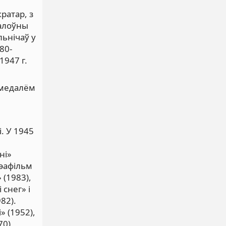
кратар, з
галоўны
льнічаў у
80-
1947 г.
 медалём
. У 1945
ні»
дэафільм
 (1983),
 снег» і
82).
» (1952),
70),