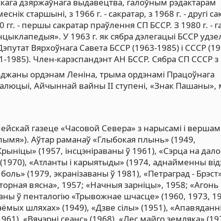
скага дзяржаўнага выдавецтва, галоўным рэдактарам
нік старшыні, з 1966 г. - сакратар, з 1968 г. - другі са
0 гг. - першы сакратар праўлення СП БССР. З 1980 г. - 
цыклапедыя». У 1963 г. як сябра дэлегацыі БССР удзе
Дэпутат Вярхоўнага Савета БССР (1963-1985) і СССР (19
-1985). Член-карэспандэнт АН БССР. Сябра СП СССР з 
оджаны ордэнам Леніна, трыма ордэнамі Працоўнага
валюцыі, Айчыннай вайны II ступені, «Знак Пашаны»,
ейскай газеце «Часовой Севера» з нарысамі і вершамі
олымя»). Аўтар раманаў «Глыбокая плынь» (1949,
«Крыніцы» (1957, інсцэніраваны ў 1961), «Сэрца на дало
 (1970), «Атланты і карыятыды» (1974, аднайменны ві
оль» (1979, экранізаваны ў 1981), «Петраград - Брэст»
торная вясна», 1957; «Начныя зарніцы», 1958; «Агонь і
наны ў пенталогію «Трывожнае шчасце» (1960, 1973, 19
ёмых шляхах» (1949), «Дзве сілы» (1951), «Апавяданні
61), «Вячэрні сеанс» (1968), «Лес майго земляка» (19