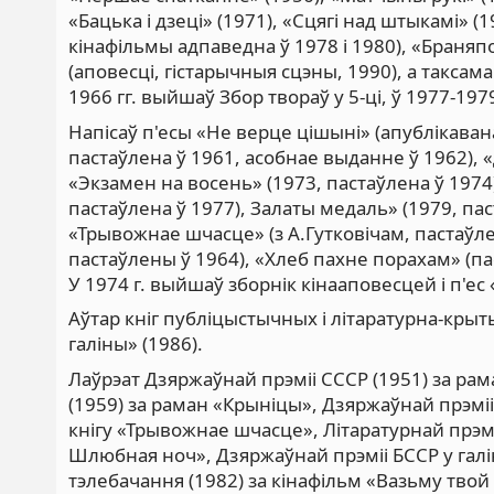
«Бацька і дзеці» (1971), «Сцягі над штыкамі» 
кінафільмы адпаведна ў 1978 і 1980), «Браняпо
(аповесці, гістарычныя сцэны, 1990), а таксам
1966 гг. выйшаў Збор твораў у 5-ці, ў 1977-1979 
Напісаў п'есы «Не верце цішыні» (апублікавана
пастаўлена ў 1961, асобнае выданне ў 1962), «
«Экзамен на восень» (1973, пастаўлена ў 1974),
пастаўлена ў 1977), Залаты медаль» (1979, па
«Трывожнае шчасце» (з А.Гутковічам, пастаўл
пастаўлены ў 1964), «Хлеб пахне порахам» (па
У 1974 г. выйшаў зборнік кінааповесцей і п'ес
Аўтар кніг публіцыстычных і літаратурна-крыт
галіны» (1986).
Лаўрэат Дзяржаўнай прэміі СССР (1951) за рам
(1959) за раман «Крыніцы», Дзяржаўнай прэміі 
кнігу «Трывожнае шчасце», Літаратурнай прэміі
Шлюбная ноч», Дзяржаўнай прэміі БССР у галін
тэлебачання (1982) за кінафільм «Вазьму твой