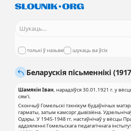
толькі ў назьве
шукаць ва ўсіх
Беларускія пісьменнікі (1917
Шамякін Іван
,
нарадзіўся 30.01.1921 г. у вё
сям'і.
Скончыў Гомельскі тэхнікум будаўнічых матэрыя
гарматы, затым камсорг дывізіёна. Удзельніча
Одэры. У 1945-1948 гг. настаўнічаў у вёсцы П
аддзяленні Гомельскага педагагічнага інсты