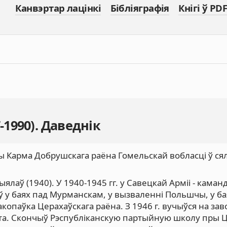
Канвэртар лацінкі
Бібліяграфія
Кнігі ў PDF
-1990). Даведнік
сцы Карма Добрушскага раёна Гомельскай вобласці ў ся
лаў (1940). У 1940-1945 гг. у Савецкай Арміі - каманд
ў у баях пад Мурманскам, у вызваленні Польшчы, у ба
ракопаўка Церахаўскага раёна. З 1946 г. вучыўся на з
тута. Скончыў Рэспубліканскую партыйную школу пры 