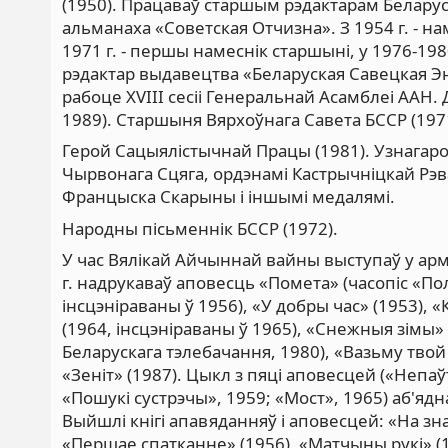
(1950). Працаваў старшым рэдактарам Белару
альманаха «Советская Отчизна». З 1954 г. - намес
1971 г. - першы намеснік старшыні, у 1976-198
рэдактар выдавецтва «Беларуская Савецкая Эн
рабоце XVIII сесіі Генеральнай Асамблеі ААН. 
1989). Старшыня Вярхоўнага Савета БССР (1971
Герой Сацыялістычнай Працы (1981). Узнагар
Чырвонага Сцяга, ордэнамі Кастрычніцкай Рэ
Францыска Скарыны і іншымі медалямі.
Народны пісьменнік БССР (1972).
У час Вялікай Айчыннай вайны выступаў у арм
г. надрукаваў аповесць «Помета» (часопіс «П
інсцэніраваны ў 1956), «У добры час» (1953), 
(1964, інсцэніраваны ў 1965), «Снежныя зімы»
Беларускага тэлебачання, 1980), «Вазьму твой б
«Зеніт» (1987). Цыкл з пяці аповесцей («Непаў
«Пошукі сустрэчы», 1959; «Мост», 1965) аб'яд
Выйшлі кнігі апавяданняў і аповесцей: «На зна
«Першае спатканне» (1956), «Матчыны рукі» (19