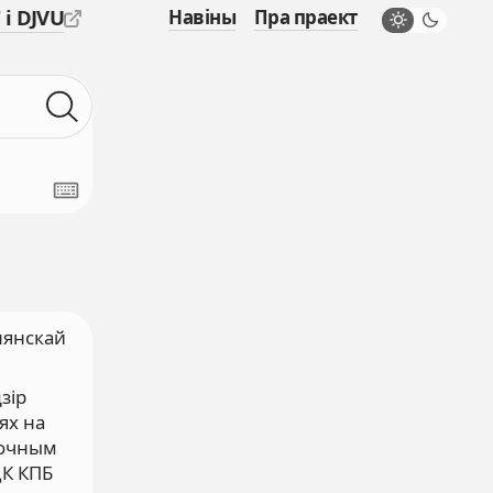
 і DJVU
Навіны
Пра праект
лянскай
зір
ях на
авочным
ЦК КПБ