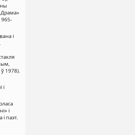
ены
 «Драма»
1965-
вана і
,
ктакля
вым,
ў 1978).
 і
Коласа
і» і
 і паэт.