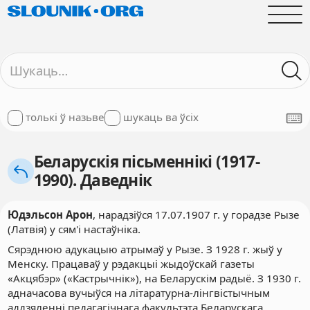
толькі ў назьве
шукаць ва ўсіх
Беларускія пісьменнікі (1917-
1990). Даведнік
Юдэльсон Арон
,
нарадзіўся 17.07.1907 г. у горадзе Рызе
(Латвія) у сям'і настаўніка.
Сярэднюю адукацыю атрымаў у Рызе. З 1928 г. жыў у
Менску. Працаваў у рэдакцыі жыдоўскай газеты
«Акцябэр» («Кастрычнік»), на Беларускім радыё. З 1930 г.
адначасова вучыўся на літаратурна-лінгвістычным
аддзяленні педагагічнага факультэта Беларускага