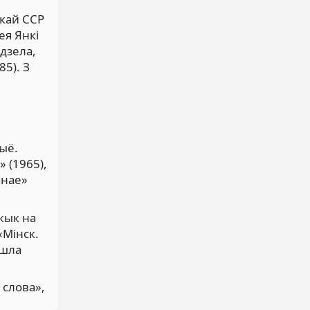
скай ССР
ея Янкі
дзела,
85). З
дыё.
» (1965),
анае»
жык на
«Мінск.
йшла
 слова»,