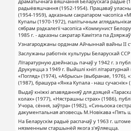
драматычнага вяшчання Беларускага радыё (1
радыёвяшчання (1952-1954). Працаваў уласны
(1954-1959), адказным сакратаром часопіса «М
Купалы (1970-1972), палітычным аглядальніка
сябрам рэдкалегіі часопіса «Коммунист Белору
1985 г. - адказны сакратар Камітэта па Дзяржа
Узнагароджаны ордэнам Айчыннай вайны II ст
Заслужаны работнік культуры Беларускай ССР 
Літаратурную дзейнасць пачаў у 1942 г. з пу
Друкуецца з 1949 г. Выйшлі кнігі літаратурнай
«Погляд» (1974), «Абрысы» (выбранае, 1976), 
(1987), брашура «Янка Купала - наш сучаснік» (
Выдаў кніжкі апавяданняў для дзяцей «Тараск
колах» (1977), «Нястрашны страх» (1986), пу
Учора, сёння, заўтра» (1982), «Синьоока сестр
дакументальная аповесць М.Новікава «Пять ш
На Беларускім радыё распачаў у 1963 г. штом
нязменным старшынёй якога з'яўляецца.