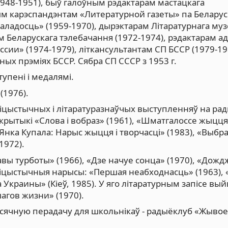
948-1951), быў галоўным рэдактарам мастацкага
м карэспандэнтам «Литературной газеты» па Белару
аладосць» (1959-1970), дырэктарам Літаратурнага муз
м Беларускага тэлебачання (1972-1974), рэдактарам ад
ссии» (1974-1979), літкансультантам СП БССР (1979-19
ўных прэміях БССР. Сябра СП СССР з 1953 г.
упені і медалямі.
(1976).
бліцыстычных і літаратуразнаўчых выступленняў на ра
 крытыкі «Слова і вобраз» (1961), «Шматгалоссе жыцця
«Янка Купала: Нарыс жыцця і творчасці» (1983), «Выбр
1972).
авы турботы» (1966), «Дзе начуе сонца» (1970), «Дожд
бліцыстычныя нарысы: «Першая неабходнасць» (1963), 
а Украины» (Кіеў, 1985). У яго літаратурным запісе вы
агов жизни» (1970).
есячную перадачу для школьнікаў - радыёклуб «Жывое