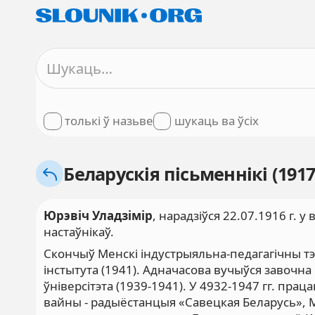
толькі ў назьве
шукаць ва ўсіх
Беларускія пісьменнікі (1917
Юрэвіч Уладзімір
,
нарадзіўся 22.07.1916 г. у
настаўнікаў.
Скончыў Менскі індустрыяльна-педагагічны тэх
інстытута (1941). Адначасова вучыўся завочн
ўніверсітэта (1939-1941). У 4932-1947 гг. пр
вайны - радыёстанцыя «Савецкая Беларусь», М