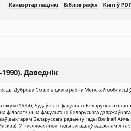
Канвэртар лацінкі
Бібліяграфія
Кнігі ў PDF
-1990). Даведнік
 вёсцы Дуброва Смалявіцкага раёна Менскай вобласці ў
нікум (1934), будаўнічы факультэт Беларускага політ
а на філалагічным факультэце Беларускага дзяржаўнага
ацаваў дыктарам Беларускага радыё (у гады Вялікай Айч
асква). У пасляваенныя гады загадваў аддзелам літар