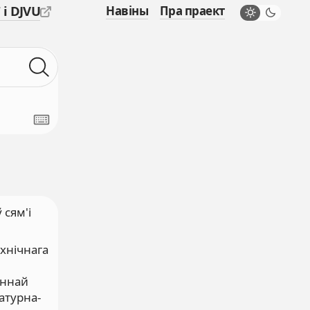
 і DJVU
Навіны
Пра праект
 сям'і
эхнічнага
ыннай
атурна-