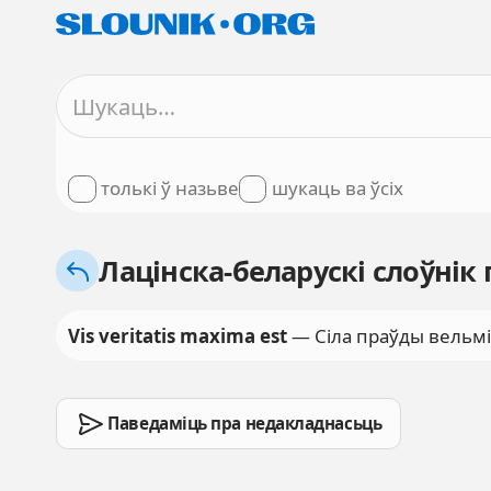
толькі ў назьве
шукаць ва ўсіх
Лацінска-беларускі слоўнік
Vis veritatis maxima est
— Сіла праўды вельмі
Паведаміць пра недакладнасьць