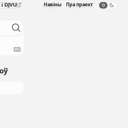
 і DJVU
Навіны
Пра праект
оў