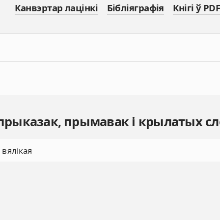
Канвэртар лацінкі
Бібліяграфія
Кнігі ў PDF
 прыказак, прымавак і крылатых сл
 вялікая