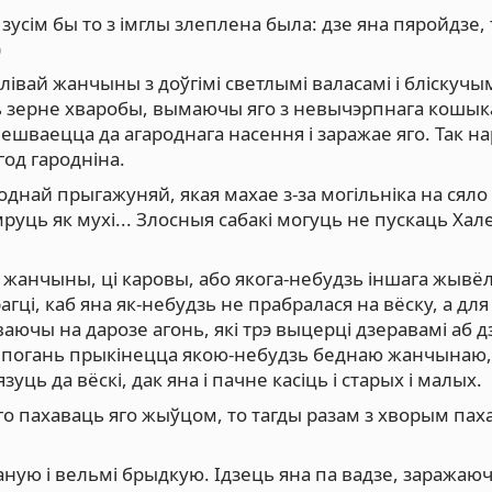
 зусім бы то з імглы злеплена была: дзе яна пяройдзе,
)
івай жанчыны з доўгімі светлымі валасамі і бліскучы
ь зерне хваробы, вымаючы яго з невычэрпнага кошыка
мешваецца да агароднага насення і заражае яго. Так н
од гародніна.
днай прыгажуняй, якая махае з-за могільніка на сяло
мруць як мухі... Злосныя сабакі могуць не пускаць Хал
ое жанчыны, ці каровы, або якога-небудзь іншага жывёл
агці, каб яна як-небудзь не прабралася на вёску, а для
дваючы на дарозе агонь, які трэ выцерці дзеравамі аб д
тая погань прыкінецца якою-небудзь беднаю жанчынаю,
зуць да вёскі, дак яна і пачне касіць і старых і малых.
го пахаваць яго жыўцом, то тагды разам з хворым пах
аную і вельмі брыдкую. Ідзець яна па вадзе, заражаюч