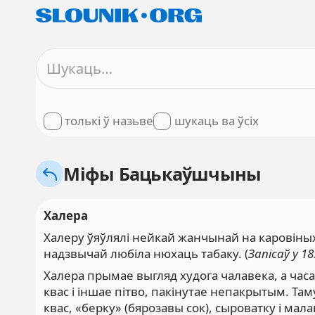
толькі ў назьве
шукаць ва ўсіх
Міфы Бацькаўшчыны
Халера
Халеру ўяўлялі нейкай жанчынай на каровіных
надзвычай любіла нюхаць табаку. (
Запісаў у 183
Халера прымае выгляд худога чалавека, а часа
квас і іншае пітво, пакінутае непакрытым. Та
квас, «берку» (бярозавы сок), сыроватку і малак