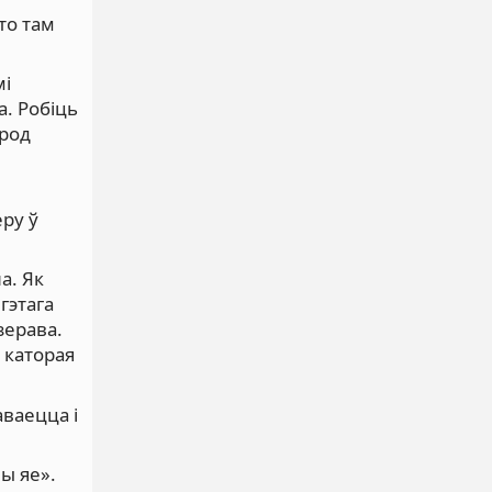
 то там
мі
. Робіць
арод
еру ў
а. Як
 гэтага
зерава.
 каторая
аваецца і
ы яе».