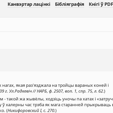
Канвэртар лацінкі
Бібліяграфія
Кнігі ў PDF
 нагах, якая раз'язджала на тройцы вараных коней і
9 г. Ул.Радкевіч // НАРБ, ф. 2507, воп. 1, спр. 75, л. 62.
)
м - такой жа жывёлы, ходзіць уночы па хатах і «затру
му ў халерны час трэба як мага старанней прыкрываць 
о. (
Никифоровский I, с. 270.
)