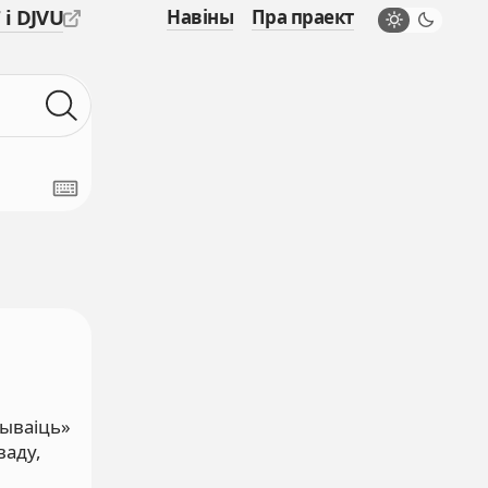
 і DJVU
Навіны
Пра праект
чываіць»
ваду,