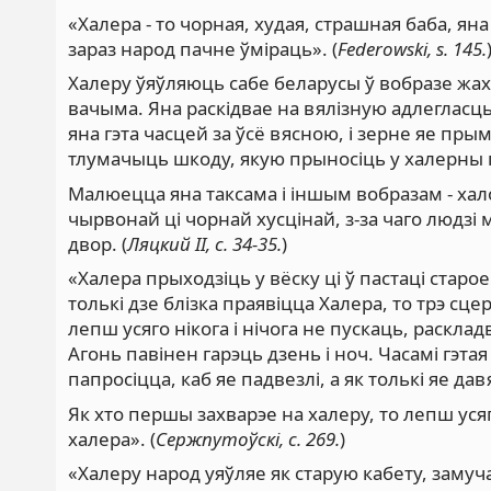
«Халера - то чорная, худая, страшная баба, яна
зараз народ пачне ўміраць». (
Federowski, s. 145.
Халеру ўяўляюць сабе беларусы ў вобразе жахл
вачыма. Яна раскідвае на вялізную адлегласц
яна гэта часцей за ўсё вясною, і зерне яе пры
тлумачыць шкоду, якую прыносіць у халерны г
Малюецца яна таксама і іншым вобразам - хало
чырвонай ці чорнай хусцінай, з-за чаго людзі 
двор. (
Ляцкий II, с. 34-35.
)
«Халера прыходзіць у вёску ці ў пастаці стар
толькі дзе блізка праявіцца Халера, то трэ сцер
лепш усяго нікога і нічога не пускаць, раскла
Агонь павінен гарэць дзень і ноч. Часамі гэ
папросіцца, каб яе падвезлі, а як толькі яе давя
Як хто першы захварэе на халеру, то лепш уся
халера». (
Сержпутоўскі, с. 269.
)
«Халеру народ уяўляе як старую кабету, замуч