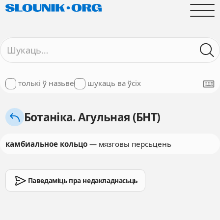
толькі ў назьве
шукаць ва ўсіх
Ботаніка. Агульная (БНТ)
камбиальное кольцо
— мязговы персьцень
Паведаміць пра недакладнасьць