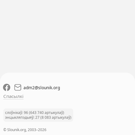
adm2
@
slounik.org
Спасылкі
слоўнікаў: 96 (643 740 артыкулаў)
энцыкляпэдыяў: 27 (8 083 артыкулаў)
© Slounik.org, 2003–2026