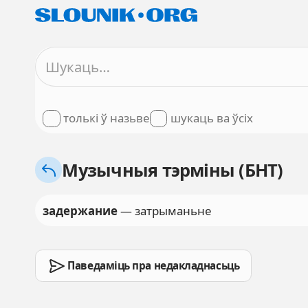
толькі ў назьве
шукаць ва ўсіх
Музычныя тэрміны (БНТ)
задержание
— затрыманьне
Паведаміць пра недакладнасьць