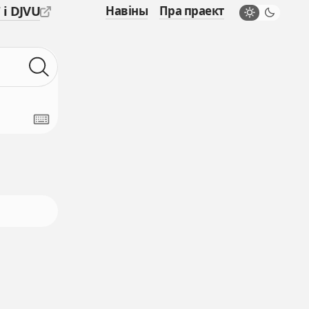
 і DJVU
Навіны
Пра праект