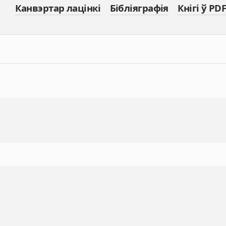
Канвэртар лацінкі
Бібліяграфія
Кнігі ў PDF