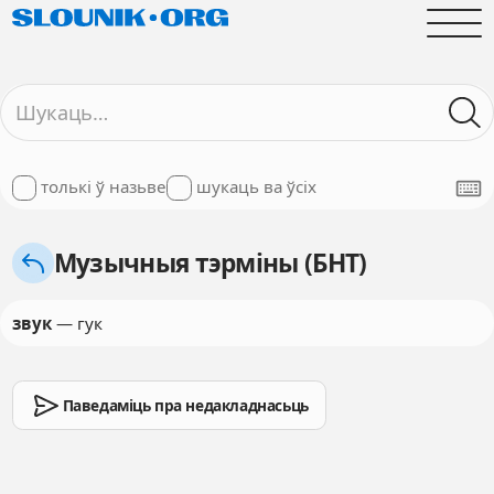
толькі ў назьве
шукаць ва ўсіх
Музычныя тэрміны (БНТ)
звук
— гук
Паведаміць пра недакладнасьць