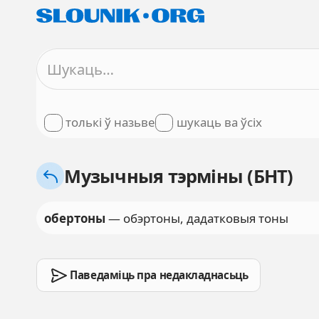
толькі ў назьве
шукаць ва ўсіх
Музычныя тэрміны (БНТ)
обертоны
— обэртоны, дадатковыя тоны
Паведаміць пра недакладнасьць