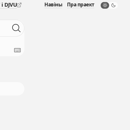
 і DJVU
Навіны
Пра праект