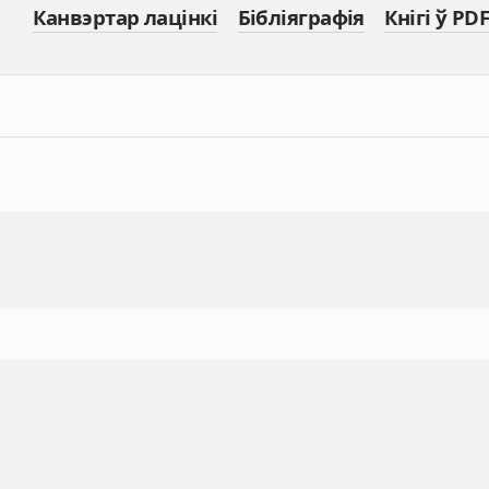
Канвэртар лацінкі
Бібліяграфія
Кнігі ў PDF