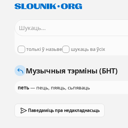
толькі ў назьве
шукаць ва ўсіх
Музычныя тэрміны (БНТ)
петь
— пець, пяяць, сьпяваць
Паведаміць пра недакладнасьць