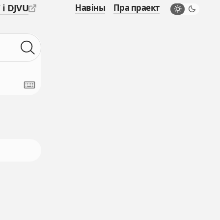
 і DJVU
Навіны
Пра праект