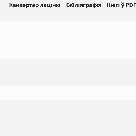
Канвэртар лацінкі
Бібліяграфія
Кнігі ў PDF