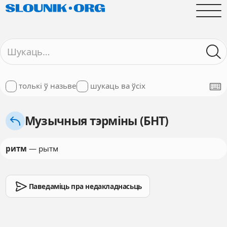
толькі ў назьве
шукаць ва ўсіх
Музычныя тэрміны (БНТ)
ритм
— рытм
Паведаміць пра недакладнасьць