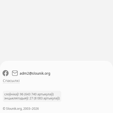
adm2
@
slounik.org
Спасылкі
слоўнікаў: 96 (643 740 артыкулаў)
энцыкляпэдыяў: 27 (8 083 артыкулаў)
© Slounik.org, 2003–2026