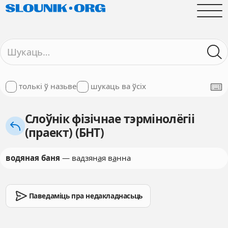
толькі ў назьве
шукаць ва ўсіх
Слоўнік фізічнае тэрмінолёгіі
(праект) (БНТ)
водяная баня
— вадзян
а
я в
а
нна
Паведаміць пра недакладнасьць