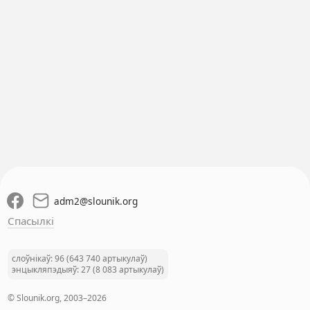
adm2
@
slounik.org
Спасылкі
слоўнікаў: 96 (643 740 артыкулаў)
энцыкляпэдыяў: 27 (8 083 артыкулаў)
© Slounik.org, 2003–2026