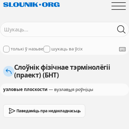
толькі ў назьве
шукаць ва ўсіх
Слоўнік фізічнае тэрмінолёгіі
(праект) (БНТ)
узловые плоскости
— вузлав
ы
я роўн
і
цы
Паведаміць пра недакладнасьць