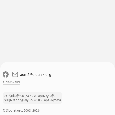
adm2
@
slounik.org
Спасылкі
слоўнікаў: 96 (643 740 артыкулаў)
энцыкляпэдыяў: 27 (8 083 артыкулаў)
© Slounik.org, 2003–2026