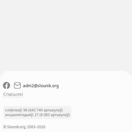
adm2
@
slounik.org
Спасылкі
слоўнікаў: 96 (643 740 артыкулаў)
энцыкляпэдыяў: 27 (8 083 артыкулаў)
© Slounik.org, 2003–2026