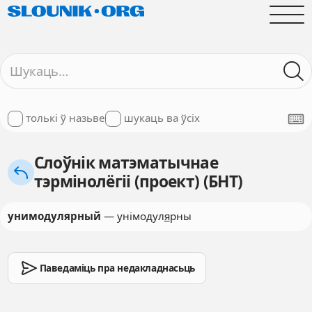
толькі ў назьве
шукаць ва ўсіх
Слоўнік матэматычнае
тэрмінолёгіі (проект) (БНТ)
унимодулярный
— унімодул
я
рны
Паведаміць пра недакладнасьць