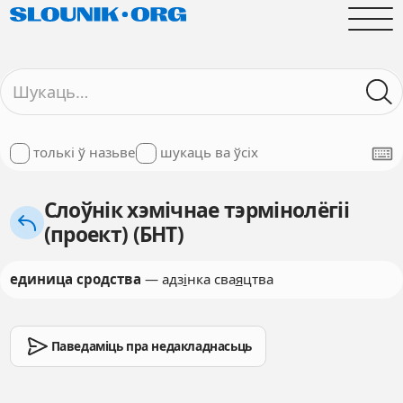
толькі ў назьве
шукаць ва ўсіх
Слоўнік хэмічнае тэрмінолёгіі
(проект) (БНТ)
единица сродства
— адз
і
нка сва
я
цтва
Паведаміць пра недакладнасьць