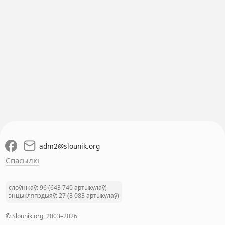
adm2
@
slounik.org
Спасылкі
слоўнікаў: 96 (643 740 артыкулаў)
энцыкляпэдыяў: 27 (8 083 артыкулаў)
© Slounik.org, 2003–2026