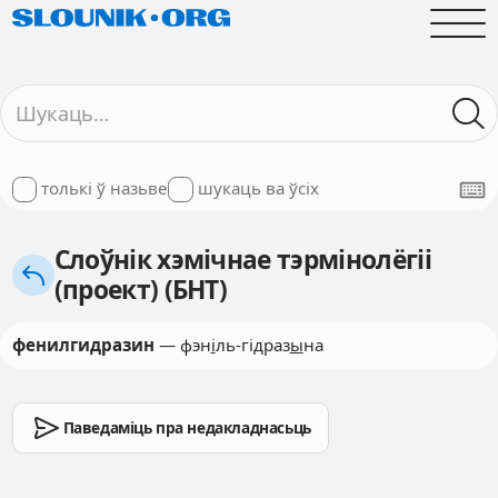
толькі ў назьве
шукаць ва ўсіх
Слоўнік хэмічнае тэрмінолёгіі
(проект) (БНТ)
фенилгидразин
— фэн
і
ль-гідраз
ы
на
Паведаміць пра недакладнасьць