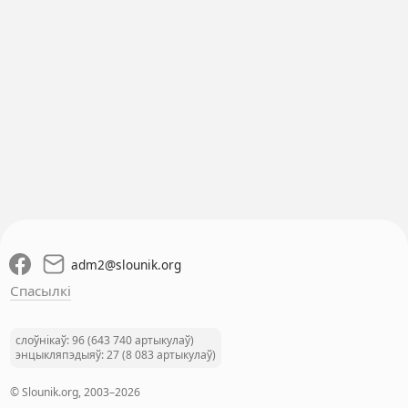
adm2
@
slounik.org
Спасылкі
слоўнікаў: 96 (643 740 артыкулаў)
энцыкляпэдыяў: 27 (8 083 артыкулаў)
© Slounik.org, 2003–2026