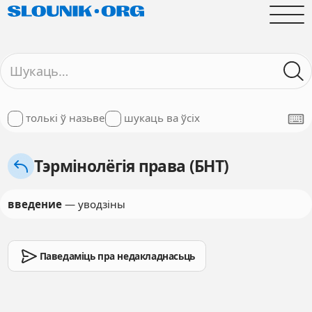
толькі ў назьве
шукаць ва ўсіх
Тэрмінолёгія права (БНТ)
введение
— уводзiны
Паведаміць пра недакладнасьць