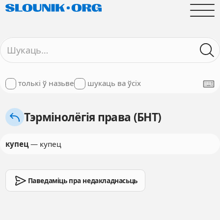
толькі ў назьве
шукаць ва ўсіх
Тэрмінолёгія права (БНТ)
купец
— купец
Паведаміць пра недакладнасьць