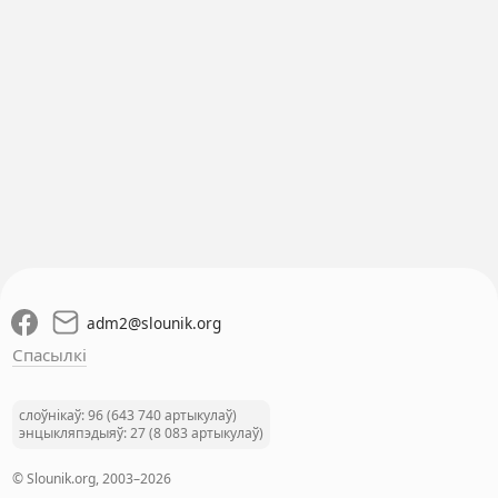
adm2
@
slounik.org
Спасылкі
слоўнікаў: 96 (643 740 артыкулаў)
энцыкляпэдыяў: 27 (8 083 артыкулаў)
© Slounik.org, 2003–2026