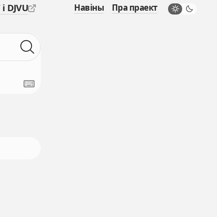
 і DJVU
Навіны
Пра праект