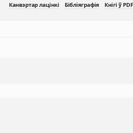
Канвэртар лацінкі
Бібліяграфія
Кнігі ў PDF