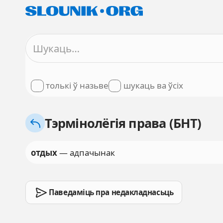
толькі ў назьве
шукаць ва ўсіх
Тэрмінолёгія права (БНТ)
отдых
— адпачынак
Паведаміць пра недакладнасьць