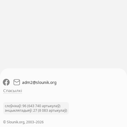
adm2
@
slounik.org
Спасылкі
слоўнікаў: 96 (643 740 артыкулаў)
энцыкляпэдыяў: 27 (8 083 артыкулаў)
© Slounik.org, 2003–2026