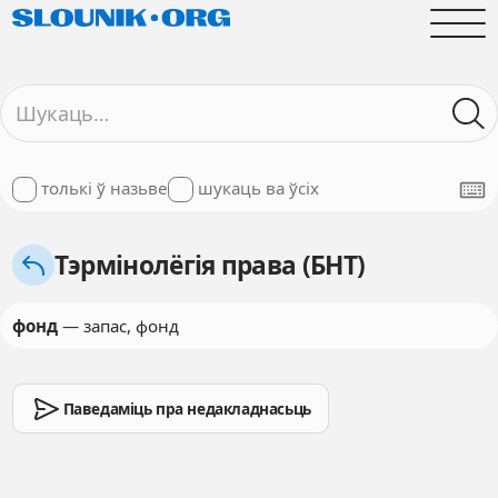
толькі ў назьве
шукаць ва ўсіх
Тэрмінолёгія права (БНТ)
фонд
— запас, фонд
Паведаміць пра недакладнасьць