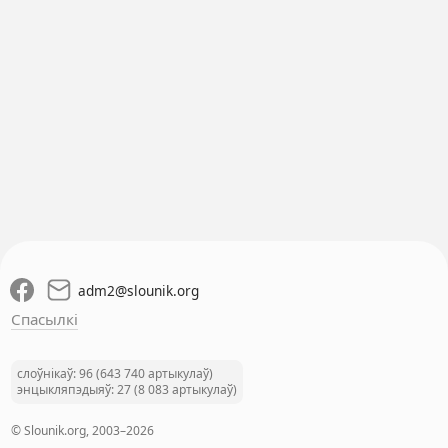
adm2
@
slounik.org
Спасылкі
слоўнікаў: 96 (643 740 артыкулаў)
энцыкляпэдыяў: 27 (8 083 артыкулаў)
© Slounik.org, 2003–2026