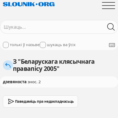
толькі ў назьве
шукаць ва ўсіх
З "Беларускага клясычнага
правапісу 2005"
дзевяноста
знос. 2
Паведаміць пра недакладнасьць