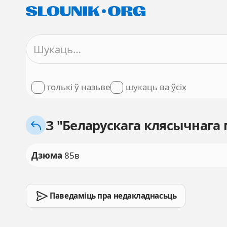
толькі ў назьве
шукаць ва ўсіх
З "Беларускага клясычнага 
Дзюма
85в
Паведаміць пра недакладнасьць