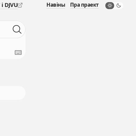
 і DJVU
Навіны
Пра праект