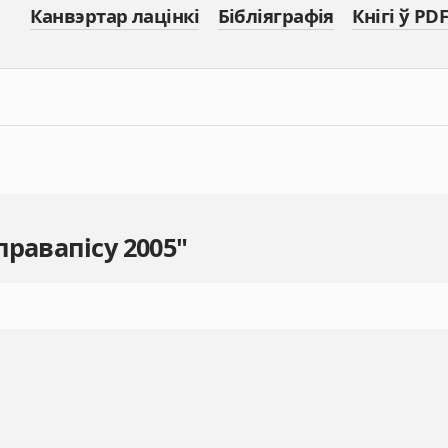
Канвэртар лацінкі
Бібліяграфія
Кнігі ў PDF
правапісу 2005"