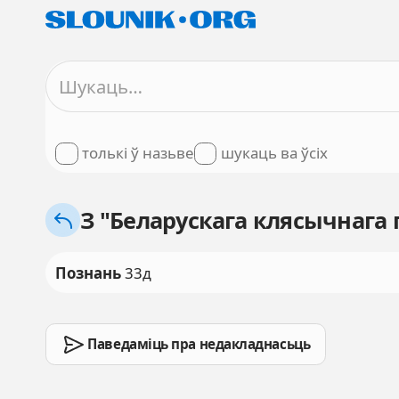
толькі ў назьве
шукаць ва ўсіх
З "Беларускага клясычнага 
Познань
33д
Паведаміць пра недакладнасьць