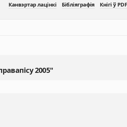
Канвэртар лацінкі
Бібліяграфія
Кнігі ў PDF
правапісу 2005"