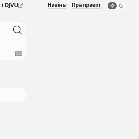
 і DJVU
Навіны
Пра праект