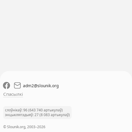
adm2
@
slounik.org
Спасылкі
слоўнікаў: 96 (643 740 артыкулаў)
энцыкляпэдыяў: 27 (8 083 артыкулаў)
© Slounik.org, 2003–2026