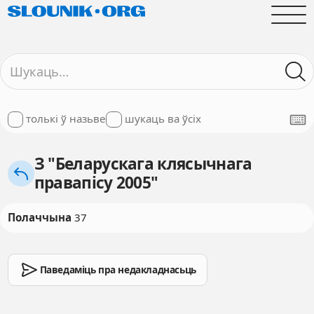
толькі ў назьве
шукаць ва ўсіх
З "Беларускага клясычнага
правапісу 2005"
Полаччына
37
Паведаміць пра недакладнасьць