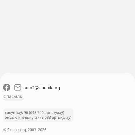
adm2
@
slounik.org
Спасылкі
слоўнікаў: 96 (643 740 артыкулаў)
энцыкляпэдыяў: 27 (8 083 артыкулаў)
© Slounik.org, 2003–2026