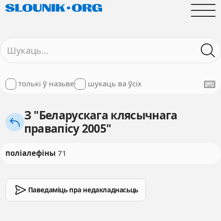
толькі ў назьве
шукаць ва ўсіх
З "Беларускага клясычнага
правапісу 2005"
поліалефіны
71
Паведаміць пра недакладнасьць