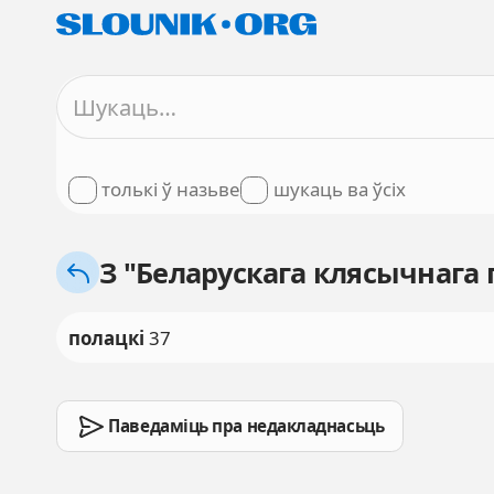
толькі ў назьве
шукаць ва ўсіх
З "Беларускага клясычнага 
полацкі
37
Паведаміць пра недакладнасьць