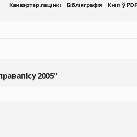
Канвэртар лацінкі
Бібліяграфія
Кнігі ў PDF
правапісу 2005"