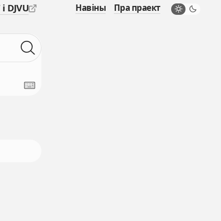
 і DJVU
Навіны
Пра праект