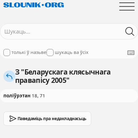
толькі ў назьве
шукаць ва ўсіх
З "Беларускага клясычнага
правапісу 2005"
поліўрэтан
18, 71
Паведаміць пра недакладнасьць