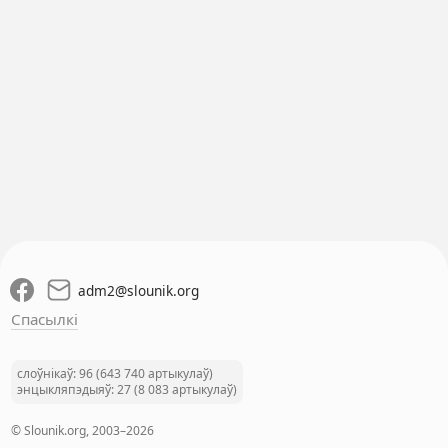
adm2
@
slounik.org
Спасылкі
слоўнікаў: 96 (643 740 артыкулаў)
энцыкляпэдыяў: 27 (8 083 артыкулаў)
© Slounik.org, 2003–2026