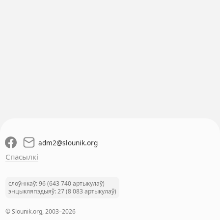
adm2
@
slounik.org
Спасылкі
слоўнікаў: 96 (643 740 артыкулаў)
энцыкляпэдыяў: 27 (8 083 артыкулаў)
© Slounik.org, 2003–2026