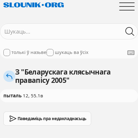
толькі ў назьве
шукаць ва ўсіх
З "Беларускага клясычнага
правапісу 2005"
пыталь
12, 55.1в
Паведаміць пра недакладнасьць