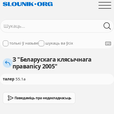
толькі ў назьве
шукаць ва ўсіх
З "Беларускага клясычнага
правапісу 2005"
талер
55.1а
Паведаміць пра недакладнасьць