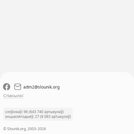
adm2
@
slounik.org
Спасылкі
слоўнікаў: 96 (643 740 артыкулаў)
энцыкляпэдыяў: 27 (8 083 артыкулаў)
© Slounik.org, 2003–2026