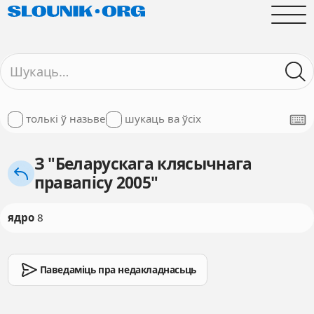
толькі ў назьве
шукаць ва ўсіх
З "Беларускага клясычнага
правапісу 2005"
ядро
8
Паведаміць пра недакладнасьць