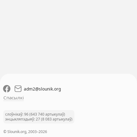
adm2
@
slounik.org
Спасылкі
слоўнікаў: 96 (643 740 артыкулаў)
энцыкляпэдыяў: 27 (8 083 артыкулаў)
© Slounik.org, 2003–2026