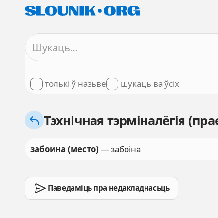
толькі ў назьве
шукаць ва ўсіх
Тэхнічная тэрміналёгія (пра
забоина (место)
— заб
о
іна
Паведаміць пра недакладнасьць