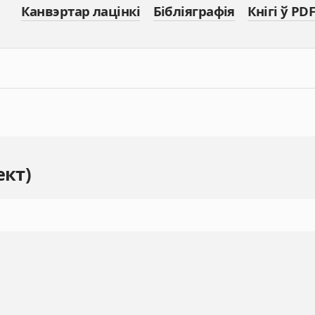
Канвэртар лацінкі
Бібліяграфія
Кнігі ў PDF
ект)