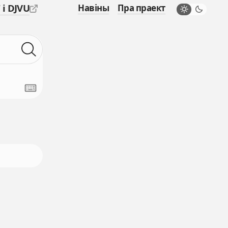
 і DJVU
Навіны
Пра праект