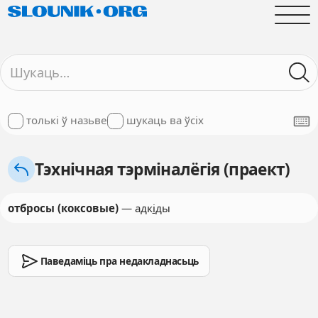
толькі ў назьве
шукаць ва ўсіх
Тэхнічная тэрміналёгія (праект)
отбросы (коксовые)
— адк
і
ды
Паведаміць пра недакладнасьць