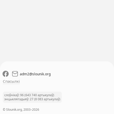
adm2
@
slounik.org
Спасылкі
слоўнікаў: 96 (643 740 артыкулаў)
энцыкляпэдыяў: 27 (8 083 артыкулаў)
© Slounik.org, 2003–2026