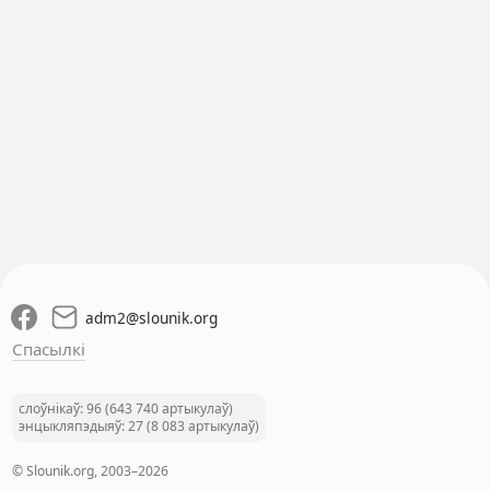
adm2
@
slounik.org
Спасылкі
слоўнікаў: 96 (643 740 артыкулаў)
энцыкляпэдыяў: 27 (8 083 артыкулаў)
© Slounik.org, 2003–2026