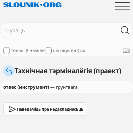
толькі ў назьве
шукаць ва ўсіх
Тэхнічная тэрміналёгія (праект)
отвес (инструмент)
— грунтв
а
га
Паведаміць пра недакладнасьць