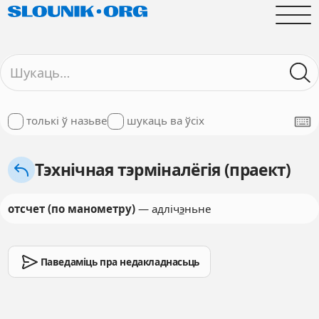
толькі ў назьве
шукаць ва ўсіх
Тэхнічная тэрміналёгія (праект)
отсчет (по манометру)
— адліч
э
ньне
Паведаміць пра недакладнасьць