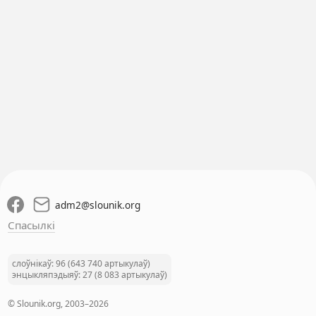
adm2
@
slounik.org
Спасылкі
слоўнікаў: 96 (643 740 артыкулаў)
энцыкляпэдыяў: 27 (8 083 артыкулаў)
© Slounik.org, 2003–2026