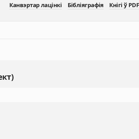
Канвэртар лацінкі
Бібліяграфія
Кнігі ў PDF
ект)