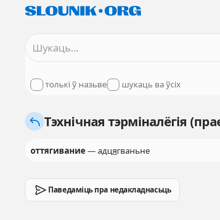
толькі ў назьве
шукаць ва ўсіх
Тэхнічная тэрміналёгія (пра
оттягивание
— адц
я
гваньне
Паведаміць пра недакладнасьць