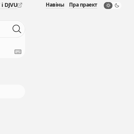
 і DJVU
Навіны
Пра праект