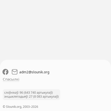
adm2
@
slounik.org
Спасылкі
слоўнікаў: 96 (643 740 артыкулаў)
энцыкляпэдыяў: 27 (8 083 артыкулаў)
© Slounik.org, 2003–2026