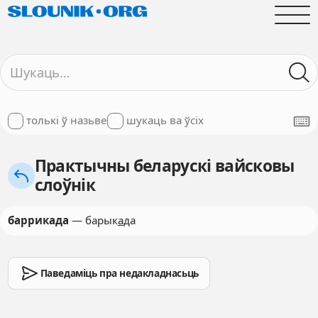
толькі ў назьве
шукаць ва ўсіх
Практычны беларускі вайсковы
слоўнік
баррикада
— барык
а
да
Паведаміць пра недакладнасьць