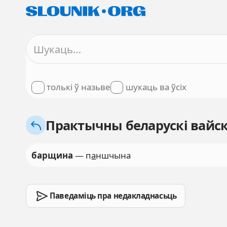
толькі ў назьве
шукаць ва ўсіх
Практычны беларускі вайск
барщина
— п
а
ншчына
Паведаміць пра недакладнасьць