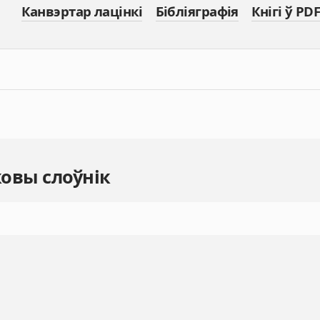
Канвэртар лацінкі
Бібліяграфія
Кнігі ў PDF
овы слоўнік