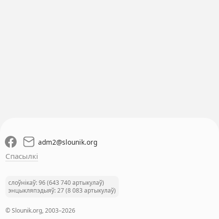
adm2
@
slounik.org
Спасылкі
слоўнікаў: 96 (643 740 артыкулаў)
энцыкляпэдыяў: 27 (8 083 артыкулаў)
© Slounik.org, 2003–2026