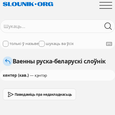
толькі ў назьве
шукаць ва ўсіх
Ваенны руска-беларускі слоўнік
кентер (кав.)
— к
э
нтэр
Паведаміць пра недакладнасьць