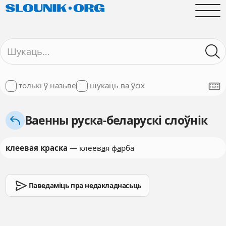
толькі ў назьве
шукаць ва ўсіх
Ваенны руска-беларускі слоўнік
клеевая краска
— клеев
а
я ф
а
рба
Паведаміць пра недакладнасьць