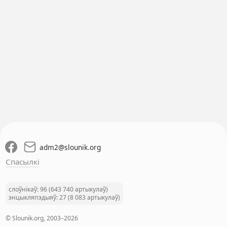
adm2
@
slounik.org
Спасылкі
слоўнікаў: 96 (643 740 артыкулаў)
энцыкляпэдыяў: 27 (8 083 артыкулаў)
© Slounik.org, 2003–2026