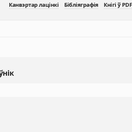
Канвэртар лацінкі
Бібліяграфія
Кнігі ў PDF
ўнік