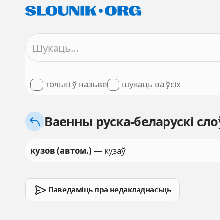
толькі ў назьве
шукаць ва ўсіх
Ваенны руска-беларускі сло
кузов (автом.)
— к
у
заў
Паведаміць пра недакладнасьць