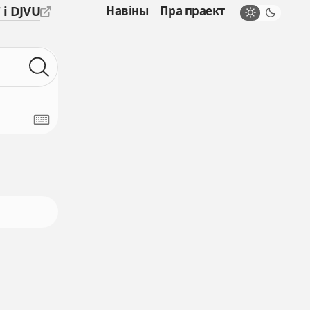
 і DJVU
Навіны
Пра праект