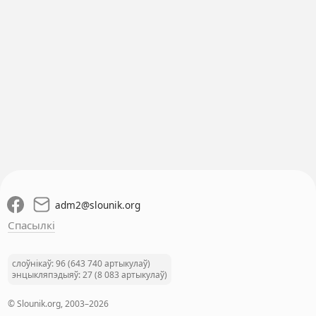
adm2
@
slounik.org
Спасылкі
слоўнікаў: 96 (643 740 артыкулаў)
энцыкляпэдыяў: 27 (8 083 артыкулаў)
© Slounik.org, 2003–2026