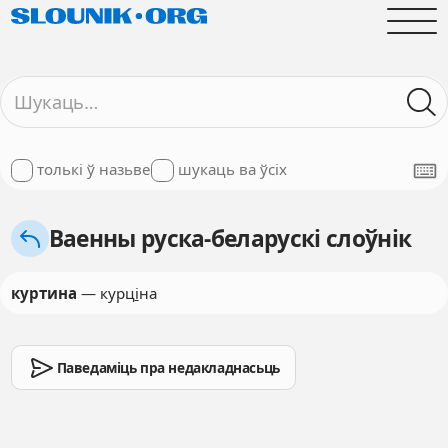
толькі ў назьве
шукаць ва ўсіх
Ваенны руска-беларускі слоўнік
куртина
— курц
і
на
Паведаміць пра недакладнасьць