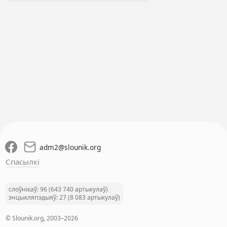
adm2
@
slounik.org
Спасылкі
слоўнікаў: 96 (643 740 артыкулаў)
энцыкляпэдыяў: 27 (8 083 артыкулаў)
© Slounik.org, 2003–2026