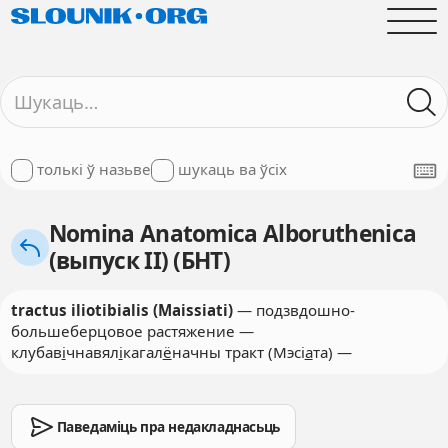
толькі ў назьве
шукаць ва ўсіх
Nomina Anatomica Alboruthenica
(выпуск II) (БНТ)
tractus iliotibialis (Maissiati)
— подзвдошно-
большеберцовое растяжение —
клубав
і
чнавял
і
кагал
ё
начны тракт (Мэсі
а
та) —
Паведаміць пра недакладнасьць