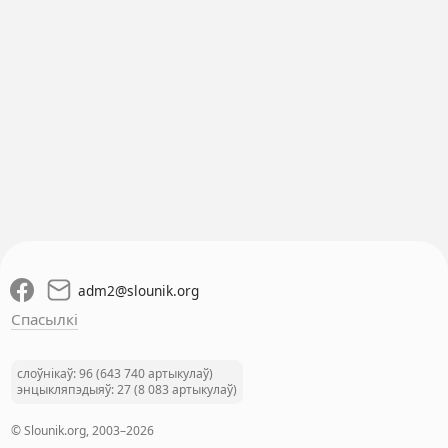
adm2
@
slounik.org
Спасылкі
слоўнікаў: 96 (643 740 артыкулаў)
энцыкляпэдыяў: 27 (8 083 артыкулаў)
© Slounik.org, 2003–2026