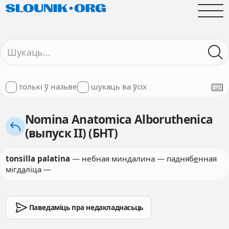
толькі ў назьве
шукаць ва ўсіх
Nomina Anatomica Alboruthenica
(выпуск II) (БНТ)
tonsilla palatina
— небная миндалина — падняб
е
нная
мігд
а
ліца —
Паведаміць пра недакладнасьць